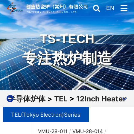
EN
TS-TECH
专注热炉制造
半导体炉体
>
TEL
>
12Inch Heater
TEL(Tokyo Electron)Series
/
/
VMU-28-011
VMU-28-014