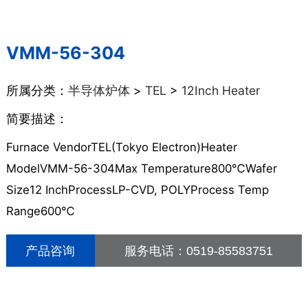
VMM-56-304
所属分类：
半导体炉体
>
TEL
>
12Inch Heater
简要描述：
Furnace VendorTEL(Tokyo Electron)Heater
ModelVMM-56-304Max Temperature800℃Wafer
Size12 InchProcessLP-CVD, POLYProcess Temp
Range600℃
产品咨询
服务电话：
0519-85583751