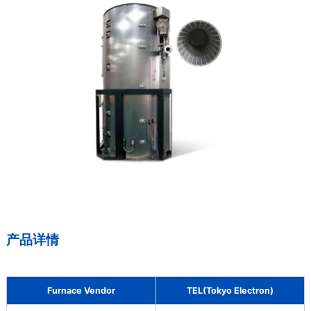
产品详情
Furnace Vendor
TEL(Tokyo Electron)