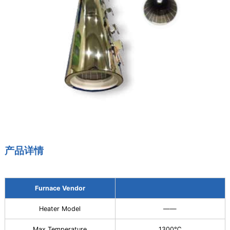
产品详情
Furnace Vendor
Heater Model
——
Max Temperature
1300℃