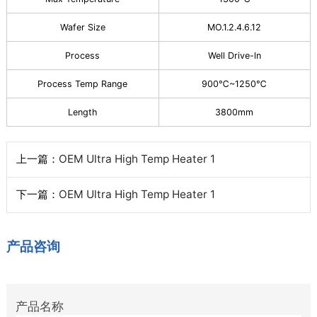
Wafer Size
MO.1.2.4.6.12
Process
Well Drive-ln
Process Temp Range
900℃~1250℃
Length
3800mm
上一篇：
OEM Ultra High Temp Heater 1
下一篇：
OEM Ultra High Temp Heater 1
产品咨询
产品名称