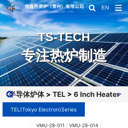
EN
TS-TECH
专注热炉制造
半导体炉体
>
TEL
>
6 Inch Heater
TEL(Tokyo Electron)Series
/
/
VMU-28-011
VMU-28-014