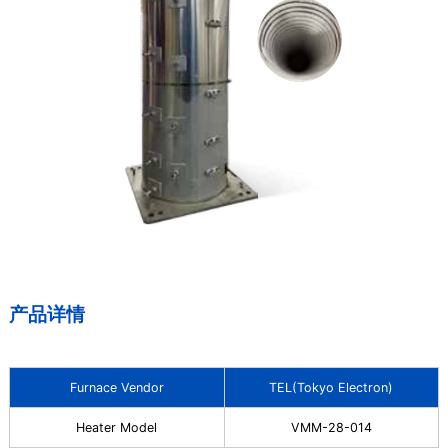
产品详情
Furnace Vendor
TEL(Tokyo Electron)
Heater Model
VMM-28-014