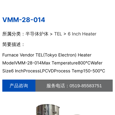
VMM-28-014
所属分类：
半导体炉体
>
TEL
>
6 Inch Heater
简要描述：
Furnace Vendor TEL(Tokyo Electron) Heater
ModelVMM-28-014Max Temperature800℃Wafer
Size6 InchProcessLPCVDProcess Temp150-500℃
产品咨询
服务电话：
0519-85583751