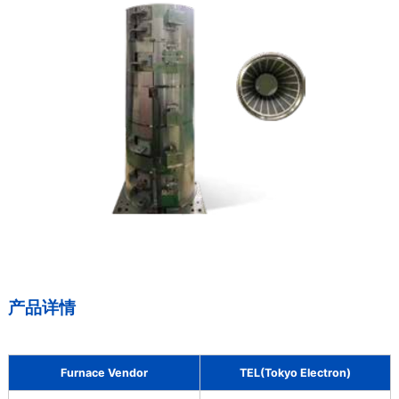
产品详情
Furnace Vendor
TEL(Tokyo Electron)