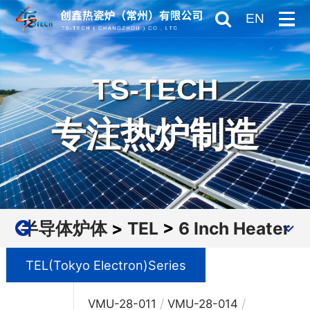
EN
TS-TECH
专注热炉制造
半导体炉体
>
TEL
>
6 Inch Heater
TEL(Tokyo Electron)Series
/
/
VMU-28-011
VMU-28-014