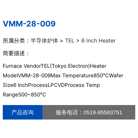
VMM-28-009
所属分类：
半导体炉体
>
TEL
>
6 Inch Heater
简要描述：
Furnace VendorTEL(Tokyo Electron)Heater
ModelVMM-28-009Max Temperature850℃Wafer
Size6 InchProcessLPCVDProcess Temp
Range500~850℃
产品咨询
服务电话：
0519-85583751