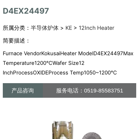
D4EX24497
所属分类：
半导体炉体
>
KE
>
12Inch Heater
简要描述：
Furnace VendorKokusaiHeater ModelD4EX24497Max
Temperature1200℃Wafer Size12
InchProcessOXIDEProcess Temp1050~1200℃
产品咨询
服务电话：
0519-85583751