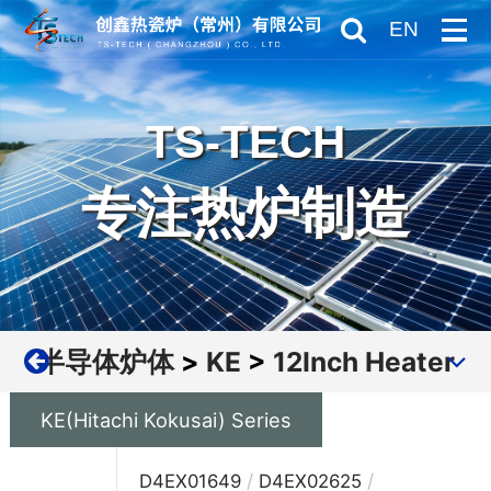
EN
TS-TECH
专注热炉制造
半导体炉体
>
KE
>
12Inch Heater
KE(Hitachi Kokusai) Series
/
/
D4EX01649
D4EX02625